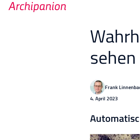
S
t
Wahrhe
a
r
sehen
t
s
e
i
t
Frank Linnenba
e
4. April 2023
Automatisc