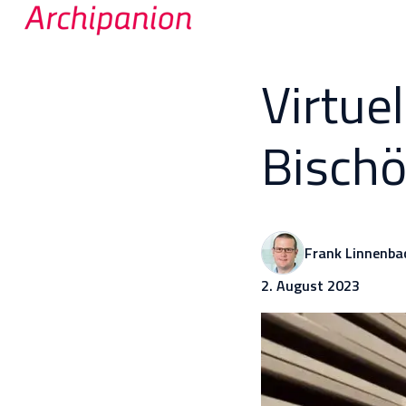
S
t
Virtue
a
r
Bischö
t
s
e
i
t
Frank Linnenba
e
2. August 2023