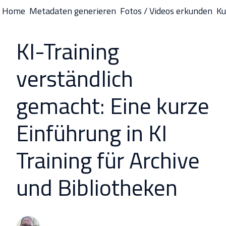
Home
Metadaten generieren
Fotos / Videos erkunden
Ku
S
t
KI-Training
a
r
verständlich
t
s
gemacht: Eine kurze
e
i
Einführung in KI
t
e
Training für Archive
und Bibliotheken